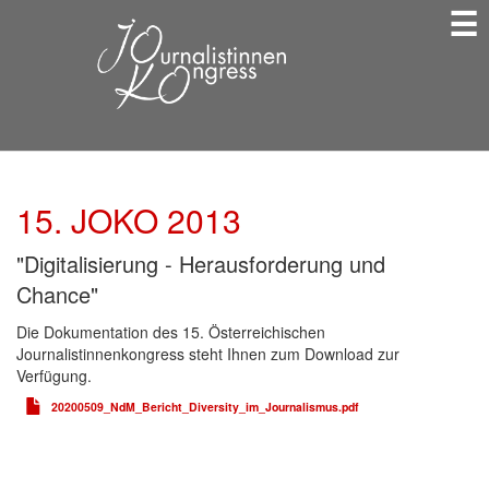
☰
Direkt
zum
Inhalt
15. JOKO 2013
"Digitalisierung - Herausforderung und
Chance"
Die Dokumentation des 15. Österreichischen
Journalistinnenkongress steht Ihnen zum Download zur
Verfügung.
20200509_NdM_Bericht_Diversity_im_Journalismus.pdf