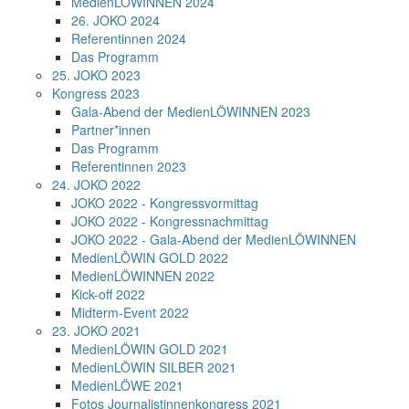
MedienLÖWINNEN 2024
26. JOKO 2024
Referentinnen 2024
Das Programm
25. JOKO 2023
Kongress 2023
Gala-Abend der MedienLÖWINNEN 2023
Partner*innen
Das Programm
Referentinnen 2023
24. JOKO 2022
JOKO 2022 - Kongressvormittag
JOKO 2022 - Kongressnachmittag
JOKO 2022 - Gala-Abend der MedienLÖWINNEN
MedienLÖWIN GOLD 2022
MedienLÖWINNEN 2022
Kick-off 2022
Midterm-Event 2022
23. JOKO 2021
MedienLÖWIN GOLD 2021
MedienLÖWIN SILBER 2021
MedienLÖWE 2021
Fotos Journalistinnenkongress 2021