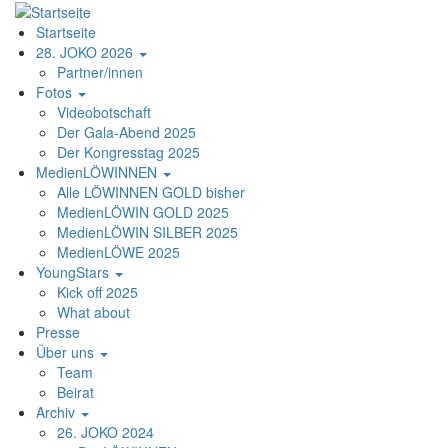
Direkt
Hauptnavigation
zum
Startseite
Inhalt
28. JOKO 2026
Partner/innen
Fotos
Videobotschaft
Der Gala-Abend 2025
Der Kongresstag 2025
MedienLÖWINNEN
Alle LÖWINNEN GOLD bisher
MedienLÖWIN GOLD 2025
MedienLÖWIN SILBER 2025
MedienLÖWE 2025
YoungStars
Kick off 2025
What about
Presse
Über uns
Team
Beirat
Archiv
26. JOKO 2024