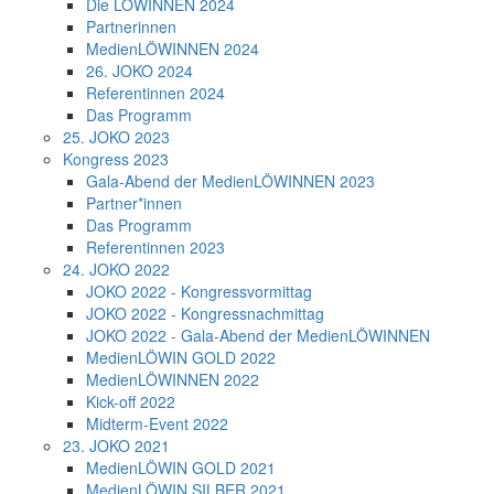
Die LÖWINNEN 2024
Partnerinnen
MedienLÖWINNEN 2024
26. JOKO 2024
Referentinnen 2024
Das Programm
25. JOKO 2023
Kongress 2023
Gala-Abend der MedienLÖWINNEN 2023
Partner*innen
Das Programm
Referentinnen 2023
24. JOKO 2022
JOKO 2022 - Kongressvormittag
JOKO 2022 - Kongressnachmittag
JOKO 2022 - Gala-Abend der MedienLÖWINNEN
MedienLÖWIN GOLD 2022
MedienLÖWINNEN 2022
Kick-off 2022
Midterm-Event 2022
23. JOKO 2021
MedienLÖWIN GOLD 2021
MedienLÖWIN SILBER 2021