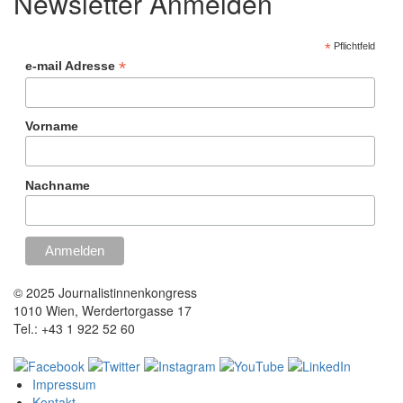
Newsletter Anmelden
*
Pflichtfeld
*
e-mail Adresse
Vorname
Nachname
© 2025 Journalistinnenkongress
1010 Wien, Werdertorgasse 17
Tel.: +43 1 922 52 60
Impressum
Kontakt