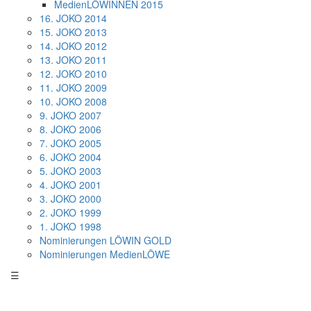
MedienLÖWINNEN 2015
16. JOKO 2014
15. JOKO 2013
14. JOKO 2012
13. JOKO 2011
12. JOKO 2010
11. JOKO 2009
10. JOKO 2008
9. JOKO 2007
8. JOKO 2006
7. JOKO 2005
6. JOKO 2004
5. JOKO 2003
4. JOKO 2001
3. JOKO 2000
2. JOKO 1999
1. JOKO 1998
Nominierungen LÖWIN GOLD
Nominierungen MedienLÖWE
☰