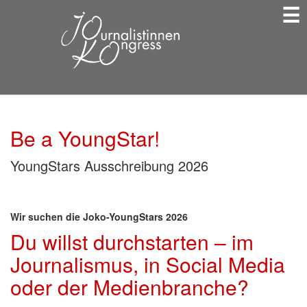
☰
Direkt
zum
Inhalt
Be a YoungStar!
YoungStars Ausschreibung 2026
Wir suchen die Joko-YoungStars 2026
Du willst durchstarten – im
Journalismus, in Social Media
oder der Medienbranche?