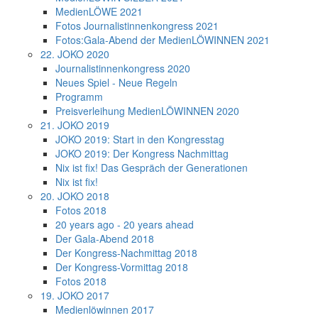
MedienLÖWE 2021
Fotos Journalistinnenkongress 2021
Fotos:Gala-Abend der MedienLÖWINNEN 2021
22. JOKO 2020
Journalistinnenkongress 2020
Neues Spiel - Neue Regeln
Programm
Preisverleihung MedienLÖWINNEN 2020
21. JOKO 2019
JOKO 2019: Start in den Kongresstag
JOKO 2019: Der Kongress Nachmittag
Nix ist fix! Das Gespräch der Generationen
Nix ist fix!
20. JOKO 2018
Fotos 2018
20 years ago - 20 years ahead
Der Gala-Abend 2018
Der Kongress-Nachmittag 2018
Der Kongress-Vormittag 2018
Fotos 2018
19. JOKO 2017
Medienlöwinnen 2017