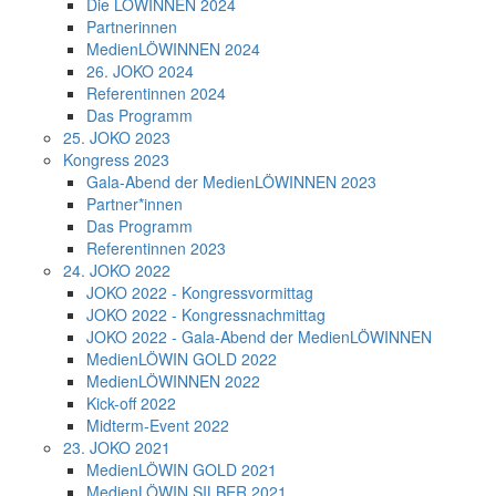
Die LÖWINNEN 2024
Partnerinnen
MedienLÖWINNEN 2024
26. JOKO 2024
Referentinnen 2024
Das Programm
25. JOKO 2023
Kongress 2023
Gala-Abend der MedienLÖWINNEN 2023
Partner*innen
Das Programm
Referentinnen 2023
24. JOKO 2022
JOKO 2022 - Kongressvormittag
JOKO 2022 - Kongressnachmittag
JOKO 2022 - Gala-Abend der MedienLÖWINNEN
MedienLÖWIN GOLD 2022
MedienLÖWINNEN 2022
Kick-off 2022
Midterm-Event 2022
23. JOKO 2021
MedienLÖWIN GOLD 2021
MedienLÖWIN SILBER 2021