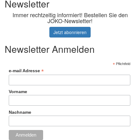
Newsletter
Immer rechtzeitig informiert! Bestellen Sie den
JOKO-Newsletter!
Jetzt abonnieren
Newsletter Anmelden
*
Pflichtfeld
*
e-mail Adresse
Vorname
Nachname