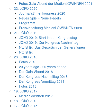
Fotos:Gala-Abend der MedienLÖWINNEN 2021
22. JOKO 2020
Journalistinnenkongress 2020
Neues Spiel - Neue Regeln
Programm
Preisverleihung MedienLÖWINNEN 2020
21. JOKO 2019
JOKO 2019: Start in den Kongresstag
JOKO 2019: Der Kongress Nachmittag
Nix ist fix! Das Gespräch der Generationen
Nix ist fix!
20. JOKO 2018
Fotos 2018
20 years ago - 20 years ahead
Der Gala-Abend 2018
Der Kongress-Nachmittag 2018
Der Kongress-Vormittag 2018
Fotos 2018
19. JOKO 2017
Medienlöwinnen 2017
18. JOKO 2016
17. JOKO 2015