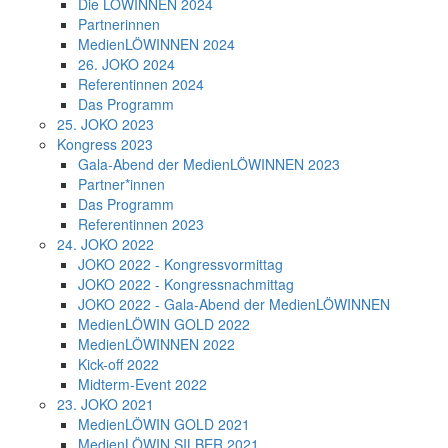
Die LÖWINNEN 2024
Partnerinnen
MedienLÖWINNEN 2024
26. JOKO 2024
Referentinnen 2024
Das Programm
25. JOKO 2023
Kongress 2023
Gala-Abend der MedienLÖWINNEN 2023
Partner*innen
Das Programm
Referentinnen 2023
24. JOKO 2022
JOKO 2022 - Kongressvormittag
JOKO 2022 - Kongressnachmittag
JOKO 2022 - Gala-Abend der MedienLÖWINNEN
MedienLÖWIN GOLD 2022
MedienLÖWINNEN 2022
Kick-off 2022
Midterm-Event 2022
23. JOKO 2021
MedienLÖWIN GOLD 2021
MedienLÖWIN SILBER 2021