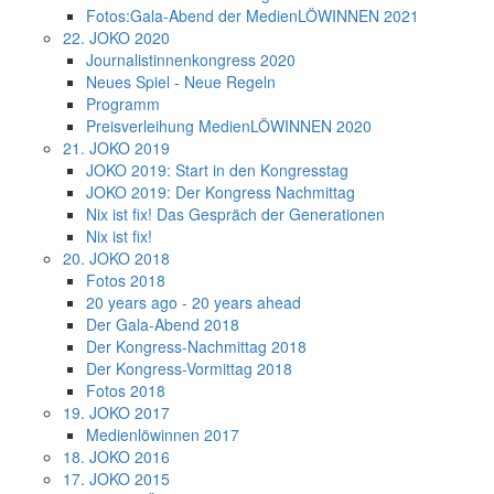
Fotos:Gala-Abend der MedienLÖWINNEN 2021
22. JOKO 2020
Journalistinnenkongress 2020
Neues Spiel - Neue Regeln
Programm
Preisverleihung MedienLÖWINNEN 2020
21. JOKO 2019
JOKO 2019: Start in den Kongresstag
JOKO 2019: Der Kongress Nachmittag
Nix ist fix! Das Gespräch der Generationen
Nix ist fix!
20. JOKO 2018
Fotos 2018
20 years ago - 20 years ahead
Der Gala-Abend 2018
Der Kongress-Nachmittag 2018
Der Kongress-Vormittag 2018
Fotos 2018
19. JOKO 2017
Medienlöwinnen 2017
18. JOKO 2016
17. JOKO 2015