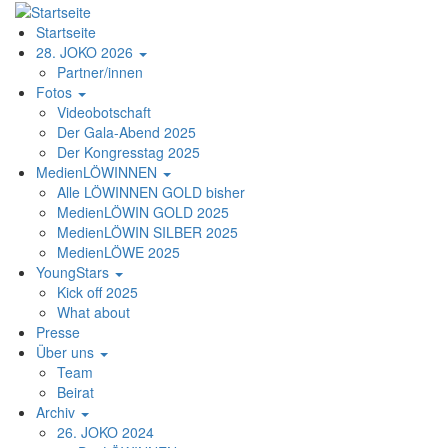
Direkt
Hauptnavigation
zum
Startseite
Inhalt
28. JOKO 2026
Partner/innen
Fotos
Videobotschaft
Der Gala-Abend 2025
Der Kongresstag 2025
MedienLÖWINNEN
Alle LÖWINNEN GOLD bisher
MedienLÖWIN GOLD 2025
MedienLÖWIN SILBER 2025
MedienLÖWE 2025
YoungStars
Kick off 2025
What about
Presse
Über uns
Team
Beirat
Archiv
26. JOKO 2024