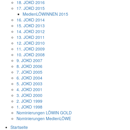
18. JOKO 2016
17. JOKO 2015
MedienLÖWINNEN 2015
16. JOKO 2014
15. JOKO 2013
14. JOKO 2012
13. JOKO 2011
12. JOKO 2010
11. JOKO 2009
10. JOKO 2008
9. JOKO 2007
8. JOKO 2006
7. JOKO 2005
6. JOKO 2004
5. JOKO 2003
4. JOKO 2001
3. JOKO 2000
2. JOKO 1999
1. JOKO 1998
Nominierungen LÖWIN GOLD
Nominierungen MedienLÖWE
Hauptnavigation
Startseite