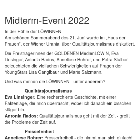
Midterm-Event 2022
In der Höhle der LÖWINNEN
Am schönen Sommerabend des 21. Juni wurde im „Haus der
Frauen”, der Wiener Urania, über Qualitätsjournalismus diskutiert.
Die Preisträgerinnen der GOLDENEN MedienLÖWIN, Eva
Linsinger, Antonia Rados, Anneliese Rohrer, und Petra Stuiber
beleuchteten die vielfachen Schwierigkeiten auf Fragen der
YoungStars Lisa Ganglbaur und Marie Salzmann.
Und was meinen die LÖWINNEN - unter anderem?
Qualitätsjournalismus
Eva Linsinger:
Eine recherchierte Geschichte, mit einer
Faktenlage, die mich überrascht, wobei ich danach ein bisschen
klüger bin.
Antonia Rados:
Qualitätsjournalismus geht mit der Zeit - greift
die Probleme der Zeit auf.
Pressefreiheit
Anneliese Rohrer:
Presserfreiheit - die nimmt man sich einfach!