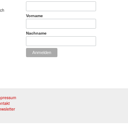
uch
Vorname
Nachname
mpressum
Footer
ntakt
menu
wsletter