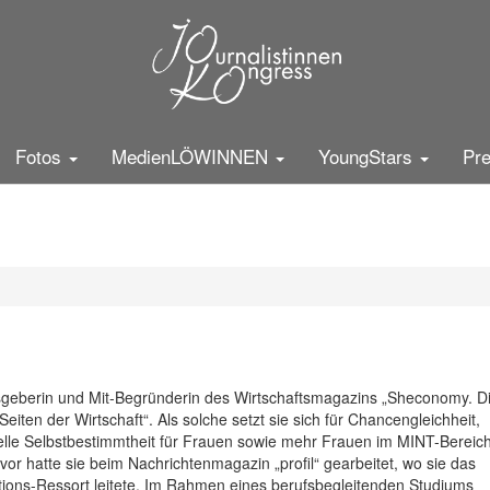
istinnenkongress Mittwoch
25
5
er
g zum Fall Pelicot
Fotos
MedienLÖWINNEN
YoungStars
Pr
geberin und Mit-Begründerin des Wirtschaftsmagazins „Sheconomy. D
eiten der Wirtschaft“. Als solche setzt sie sich für Chancengleichheit,
ielle Selbstbestimmtheit für Frauen sowie mehr Frauen im MINT-Bereic
vor hatte sie beim Nachrichtenmagazin „profil“ gearbeitet, wo sie das
tions-Ressort leitete. Im Rahmen eines berufsbegleitenden Studiums