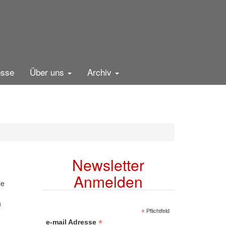
esse
Über uns
Archiv
Newsletter
Anmelden
ie
h
*
Pflichtfeld
*
e-mail Adresse