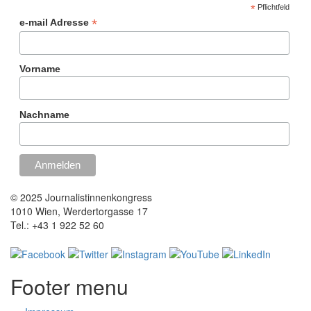
*
Pflichtfeld
*
e-mail Adresse
Vorname
Nachname
© 2025 Journalistinnenkongress
1010 Wien, Werdertorgasse 17
Tel.: +43 1 922 52 60
Footer menu