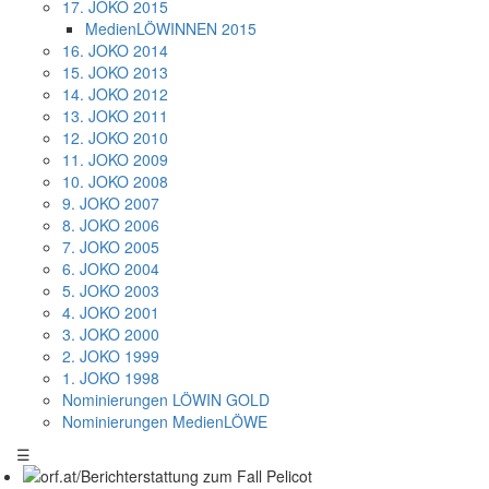
17. JOKO 2015
MedienLÖWINNEN 2015
16. JOKO 2014
15. JOKO 2013
14. JOKO 2012
13. JOKO 2011
12. JOKO 2010
11. JOKO 2009
10. JOKO 2008
9. JOKO 2007
8. JOKO 2006
7. JOKO 2005
6. JOKO 2004
5. JOKO 2003
4. JOKO 2001
3. JOKO 2000
2. JOKO 1999
1. JOKO 1998
Nominierungen LÖWIN GOLD
Nominierungen MedienLÖWE
☰