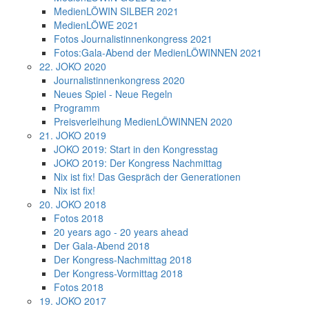
MedienLÖWIN SILBER 2021
MedienLÖWE 2021
Fotos Journalistinnenkongress 2021
Fotos:Gala-Abend der MedienLÖWINNEN 2021
22. JOKO 2020
Journalistinnenkongress 2020
Neues Spiel - Neue Regeln
Programm
Preisverleihung MedienLÖWINNEN 2020
21. JOKO 2019
JOKO 2019: Start in den Kongresstag
JOKO 2019: Der Kongress Nachmittag
Nix ist fix! Das Gespräch der Generationen
Nix ist fix!
20. JOKO 2018
Fotos 2018
20 years ago - 20 years ahead
Der Gala-Abend 2018
Der Kongress-Nachmittag 2018
Der Kongress-Vormittag 2018
Fotos 2018
19. JOKO 2017