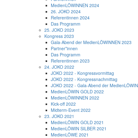
MedienLÖWINNEN 2024
26. JOKO 2024
Referentinnen 2024
Das Programm
25. JOKO 2023
Kongress 2023
Gala-Abend der MedienLÖWINNEN 2023
Partner*innen
Das Programm
Referentinnen 2023
24. JOKO 2022
JOKO 2022 - Kongressvormittag
JOKO 2022 - Kongressnachmittag
JOKO 2022 - Gala-Abend der MedienLÖWI
MedienLÖWIN GOLD 2022
MedienLÖWINNEN 2022
Kick-off 2022
Midterm-Event 2022
23. JOKO 2021
MedienLÖWIN GOLD 2021
MedienLÖWIN SILBER 2021
MedienLÖWE 2021