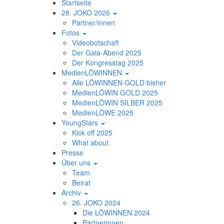
Hauptnavigation
Startseite
28. JOKO 2026
Partner/innen
Fotos
Videobotschaft
Der Gala-Abend 2025
Der Kongresstag 2025
MedienLÖWINNEN
Alle LÖWINNEN GOLD bisher
MedienLÖWIN GOLD 2025
MedienLÖWIN SILBER 2025
MedienLÖWE 2025
YoungStars
Kick off 2025
What about
Presse
Über uns
Team
Beirat
Archiv
26. JOKO 2024
Die LÖWINNEN 2024
Partnerinnen