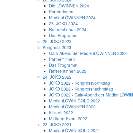
Die LÖWINNEN 2024
Partnerinnen
MedienLÖWINNEN 2024
26. JOKO 2024
Referentinnen 2024
Das Programm
25. JOKO 2023
Kongress 2023
Gala-Abend der MedienLÖWINNEN 2023
Partner*innen
Das Programm
Referentinnen 2023
24. JOKO 2022
JOKO 2022 - Kongressvormittag
JOKO 2022 - Kongressnachmittag
JOKO 2022 - Gala-Abend der MedienLÖWI
MedienLÖWIN GOLD 2022
MedienLÖWINNEN 2022
Kick-off 2022
Midterm-Event 2022
23. JOKO 2021
MedienLÖWIN GOLD 2021