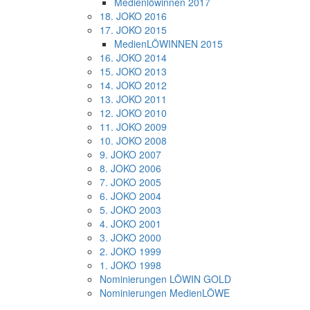
Medienlöwinnen 2017
18. JOKO 2016
17. JOKO 2015
MedienLÖWINNEN 2015
16. JOKO 2014
15. JOKO 2013
14. JOKO 2012
13. JOKO 2011
12. JOKO 2010
11. JOKO 2009
10. JOKO 2008
9. JOKO 2007
8. JOKO 2006
7. JOKO 2005
6. JOKO 2004
5. JOKO 2003
4. JOKO 2001
3. JOKO 2000
2. JOKO 1999
1. JOKO 1998
Nominierungen LÖWIN GOLD
Nominierungen MedienLÖWE