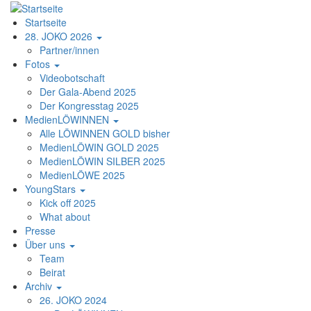
Direkt
Hauptnavigation
zum
Startseite
Inhalt
28. JOKO 2026
Partner/innen
Fotos
Videobotschaft
Der Gala-Abend 2025
Der Kongresstag 2025
MedienLÖWINNEN
Alle LÖWINNEN GOLD bisher
MedienLÖWIN GOLD 2025
MedienLÖWIN SILBER 2025
MedienLÖWE 2025
YoungStars
Kick off 2025
What about
Presse
Über uns
Team
Beirat
Archiv
26. JOKO 2024