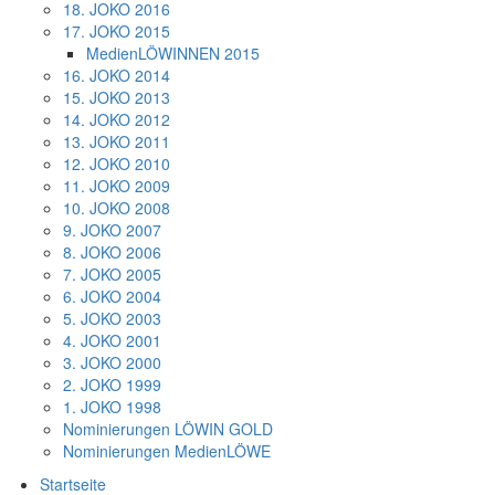
18. JOKO 2016
17. JOKO 2015
MedienLÖWINNEN 2015
16. JOKO 2014
15. JOKO 2013
14. JOKO 2012
13. JOKO 2011
12. JOKO 2010
11. JOKO 2009
10. JOKO 2008
9. JOKO 2007
8. JOKO 2006
7. JOKO 2005
6. JOKO 2004
5. JOKO 2003
4. JOKO 2001
3. JOKO 2000
2. JOKO 1999
1. JOKO 1998
Nominierungen LÖWIN GOLD
Nominierungen MedienLÖWE
Hauptnavigation
Startseite