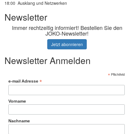
18:00 Ausklang und Netzwerken
Newsletter
Immer rechtzeitig informiert! Bestellen Sie den
JOKO-Newsletter!
Jetzt abonnieren
Newsletter Anmelden
*
Pflichtfeld
*
e-mail Adresse
Vorname
Nachname