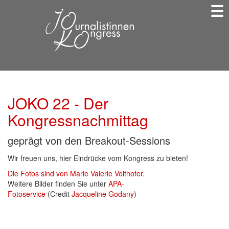
☰
Direkt
zum
Inhalt
JOKO 22 - Der
Kongressnachmittag
geprägt von den Breakout-Sessions
Wir freuen uns, hier Eindrücke vom Kongress zu bieten!
Die Fotos sind von Marie Valerie Voithofer.
Weitere Bilder finden Sie unter
APA-
Fotoservice
(Credit
Jacqueline Godany
)