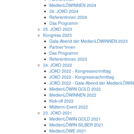
MedienLÖWINNEN 2024
26. JOKO 2024
Referentinnen 2024
Das Programm
25. JOKO 2023
Kongress 2023
Gala-Abend der MedienLÖWINNEN 2023
Partner*innen
Das Programm
Referentinnen 2023
24. JOKO 2022
JOKO 2022 - Kongressvormittag
JOKO 2022 - Kongressnachmittag
JOKO 2022 - Gala-Abend der MedienLÖWI
MedienLÖWIN GOLD 2022
MedienLÖWINNEN 2022
Kick-off 2022
Midterm-Event 2022
23. JOKO 2021
MedienLÖWIN GOLD 2021
MedienLÖWIN SILBER 2021
MedienLÖWE 2021