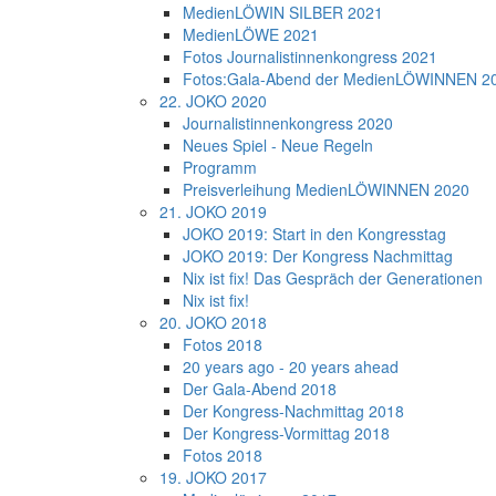
MedienLÖWIN SILBER 2021
MedienLÖWE 2021
Fotos Journalistinnenkongress 2021
Fotos:Gala-Abend der MedienLÖWINNEN 2
22. JOKO 2020
Journalistinnenkongress 2020
Neues Spiel - Neue Regeln
Programm
Preisverleihung MedienLÖWINNEN 2020
21. JOKO 2019
JOKO 2019: Start in den Kongresstag
JOKO 2019: Der Kongress Nachmittag
Nix ist fix! Das Gespräch der Generationen
Nix ist fix!
20. JOKO 2018
Fotos 2018
20 years ago - 20 years ahead
Der Gala-Abend 2018
Der Kongress-Nachmittag 2018
Der Kongress-Vormittag 2018
Fotos 2018
19. JOKO 2017