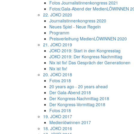
Fotos Journalistinnenkongress 2021
Fotos:Gala-Abend der MedienLÖWINNEN 2
22. JOKO 2020
Journalistinnenkongress 2020
Neues Spiel - Neue Regeln
Programm
Preisverleihung MedienLÖWINNEN 2020
21. JOKO 2019
JOKO 2019: Start in den Kongresstag
JOKO 2019: Der Kongress Nachmittag
Nix ist fix! Das Gespräch der Generationen
Nix ist fix!
20. JOKO 2018
Fotos 2018
20 years ago - 20 years ahead
Der Gala-Abend 2018
Der Kongress-Nachmittag 2018
Der Kongress-Vormittag 2018
Fotos 2018
19. JOKO 2017
Medienlöwinnen 2017
18. JOKO 2016