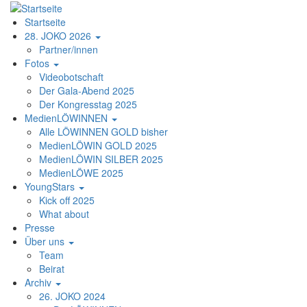
Direkt
Hauptnavigation
zum
Startseite
Inhalt
28. JOKO 2026
Partner/innen
Fotos
Videobotschaft
Der Gala-Abend 2025
Der Kongresstag 2025
MedienLÖWINNEN
Alle LÖWINNEN GOLD bisher
MedienLÖWIN GOLD 2025
MedienLÖWIN SILBER 2025
MedienLÖWE 2025
YoungStars
Kick off 2025
What about
Presse
Über uns
Team
Beirat
Archiv
26. JOKO 2024