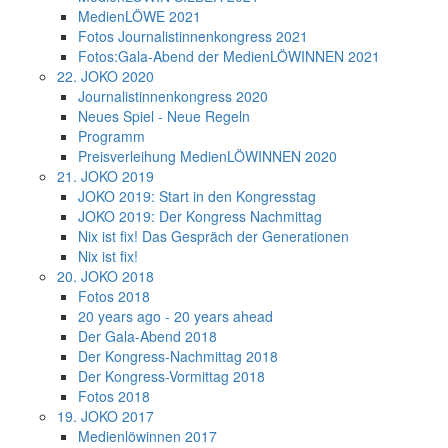
MedienLÖWE 2021
Fotos Journalistinnenkongress 2021
Fotos:Gala-Abend der MedienLÖWINNEN 2021
22. JOKO 2020
Journalistinnenkongress 2020
Neues Spiel - Neue Regeln
Programm
Preisverleihung MedienLÖWINNEN 2020
21. JOKO 2019
JOKO 2019: Start in den Kongresstag
JOKO 2019: Der Kongress Nachmittag
Nix ist fix! Das Gespräch der Generationen
Nix ist fix!
20. JOKO 2018
Fotos 2018
20 years ago - 20 years ahead
Der Gala-Abend 2018
Der Kongress-Nachmittag 2018
Der Kongress-Vormittag 2018
Fotos 2018
19. JOKO 2017
Medienlöwinnen 2017