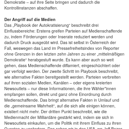
Demokratie – auf ihre Seite bringen und dadurch die
Kontrollinstanzen abschaffen.
Der Angriff auf die Medien
Das „Playbook der Autokratisierung“ beschreibt drei
Einflussbereiche: Erstens greifen Parteien auf Medienschaffende
zu, indem Förderungen oder Inserate reduziert werden und
dadurch Druck ausgeübt wird. Das ist selbst in Österreich der
Fall, weswegen das Land im Pressefreiheitsindex von Reporter
ohne Grenzen in den letzten zehn Jahren zu einer „mittelmäßigen
Demokratie“ herabgestuft wurde. Es kann aber auch so weit
gehen, dass Medienschaffende diffamiert, eingeschüchtert oder
gar verfolgt werden. Der zweite Schritt im Playbook beschreibt,
wie alternative Fakten bereitgestellt werden. Parteien verbreiten
auf ihren sozialen Medien, Kanälen – oder eigens kreierten
Newsoutlets – nur diese Informationen, die ihre Wähler*innen
empfangen sollen, direkt und ganz ohne Einordnung durch
Medienschaffende. Das bringt alternative Fakten in Umlauf und
die „gemeinsame Wahrheit“, auf die sich alle einigen können,
existiert nicht mehr. Der dritten Punkt beschreibt, wie die
Medienmacht der Milliardäre gestärkt wird, indem sie sich in
Newsoutlets einkaufen, um die Politik mit ihrem Einfluss zu ihren
Gunsten zu verändern. Das sehen wir in den USA, wo Jeff Bezos