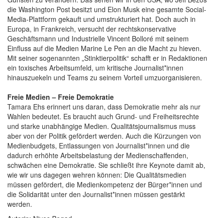
die Washington Post besitzt und Elon Musk eine gesamte Social-
Media-Plattform gekauft und umstrukturiert hat. Doch auch in
Europa, in Frankreich, versucht der rechtskonservative
Geschäftsmann und Industrielle Vincent Bolloré mit seinem
Einfluss auf die Medien Marine Le Pen an die Macht zu hieven.
Mit seiner sogenannten „Stinktierpolitik“ schafft er in Redaktionen
ein toxisches Arbeitsumfeld, um kritische Journalist*innen
hinauszuekeln und Teams zu seinem Vorteil umzuorganisieren.
Freie Medien – Freie Demokratie
Tamara Ehs erinnert uns daran, dass Demokratie mehr als nur
Wahlen bedeutet. Es braucht auch Grund- und Freiheitsrechte
und starke unabhängige Medien. Qualitätsjournalismus muss
aber von der Politik gefördert werden. Auch die Kürzungen von
Medienbudgets, Entlassungen von Journalist*innen und die
dadurch erhöhte Arbeitsbelastung der Medienschaffenden,
schwächen eine Demokratie. Sie schließt ihre Keynote damit ab,
wie wir uns dagegen wehren können: Die Qualitätsmedien
müssen gefördert, die Medienkompetenz der Bürger*innen und
die Solidarität unter den Journalist*innen müssen gestärkt
werden.