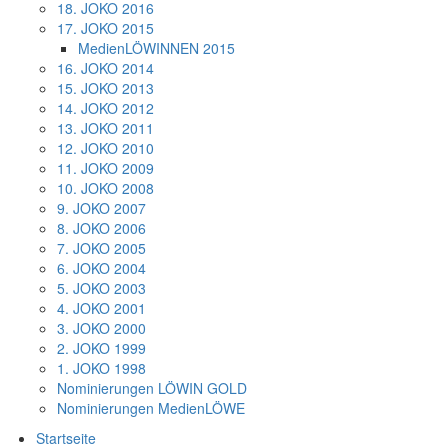
18. JOKO 2016
17. JOKO 2015
MedienLÖWINNEN 2015
16. JOKO 2014
15. JOKO 2013
14. JOKO 2012
13. JOKO 2011
12. JOKO 2010
11. JOKO 2009
10. JOKO 2008
9. JOKO 2007
8. JOKO 2006
7. JOKO 2005
6. JOKO 2004
5. JOKO 2003
4. JOKO 2001
3. JOKO 2000
2. JOKO 1999
1. JOKO 1998
Nominierungen LÖWIN GOLD
Nominierungen MedienLÖWE
Hauptnavigation
Startseite