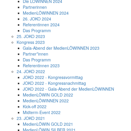
Die LÖWINNEN 2024
Partnerinnen
MedienLÖWINNEN 2024
26. JOKO 2024
Referentinnen 2024
Das Programm
25. JOKO 2023
Kongress 2023
Gala-Abend der MedienLÖWINNEN 2023
Partner*innen
Das Programm
Referentinnen 2023
24. JOKO 2022
JOKO 2022 - Kongressvormittag
JOKO 2022 - Kongressnachmittag
JOKO 2022 - Gala-Abend der MedienLÖWINNEN
MedienLÖWIN GOLD 2022
MedienLÖWINNEN 2022
Kick-off 2022
Midterm-Event 2022
23. JOKO 2021
MedienLÖWIN GOLD 2021
MedienLÖWIN SILBER 2021