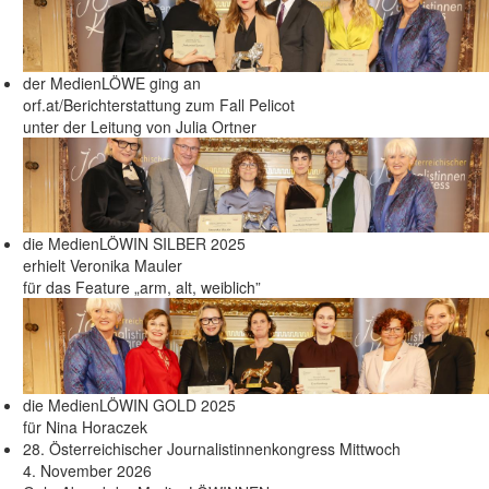
der MedienLÖWE ging an
orf.at/Berichterstattung zum Fall Pelicot
unter der Leitung von Julia Ortner
die MedienLÖWIN SILBER 2025
erhielt Veronika Mauler
für das Feature „arm, alt, weiblich”
die MedienLÖWIN GOLD 2025
für Nina Horaczek
28. Österreichischer Journalistinnenkongress Mittwoch
4. November 2026