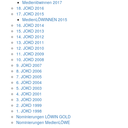
Medienlöwinnen 2017
18. JOKO 2016
17. JOKO 2015
MedienLÖWINNEN 2015
16. JOKO 2014
15. JOKO 2013
14. JOKO 2012
13. JOKO 2011
12. JOKO 2010
11. JOKO 2009
10. JOKO 2008
9. JOKO 2007
8. JOKO 2006
7. JOKO 2005
6. JOKO 2004
5. JOKO 2003
4. JOKO 2001
3. JOKO 2000
2. JOKO 1999
1. JOKO 1998
Nominierungen LÖWIN GOLD
Nominierungen MedienLÖWE