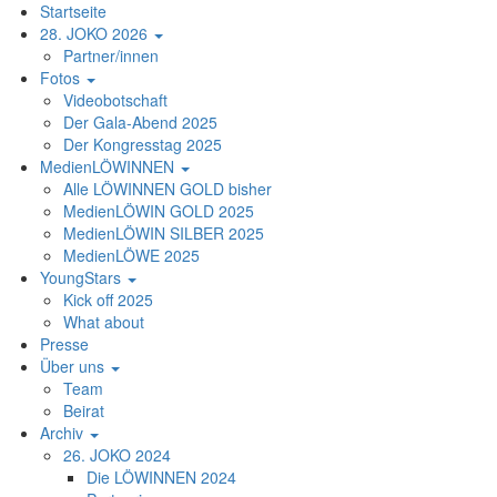
Hauptnavigation
Startseite
28. JOKO 2026
Partner/innen
Fotos
Videobotschaft
Der Gala-Abend 2025
Der Kongresstag 2025
MedienLÖWINNEN
Alle LÖWINNEN GOLD bisher
MedienLÖWIN GOLD 2025
MedienLÖWIN SILBER 2025
MedienLÖWE 2025
YoungStars
Kick off 2025
What about
Presse
Über uns
Team
Beirat
Archiv
26. JOKO 2024
Die LÖWINNEN 2024