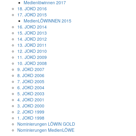
Medienlöwinnen 2017
18. JOKO 2016
17. JOKO 2015
MedienLÖWINNEN 2015
16. JOKO 2014
15. JOKO 2013
14. JOKO 2012
13. JOKO 2011
12. JOKO 2010
11. JOKO 2009
10. JOKO 2008
9. JOKO 2007
8. JOKO 2006
7. JOKO 2005
6. JOKO 2004
5. JOKO 2003
4. JOKO 2001
3. JOKO 2000
2. JOKO 1999
1. JOKO 1998
Nominierungen LÖWIN GOLD
Nominierungen MedienLÖWE