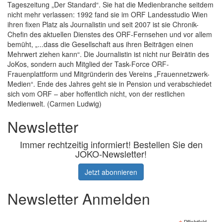
Tageszeitung „Der Standard“. Sie hat die Medienbranche seitdem
nicht mehr verlassen: 1992 fand sie im ORF Landesstudio Wien
ihren fixen Platz als Journalistin und seit 2007 ist sie Chronik-
Chefin des aktuellen Dienstes des ORF-Fernsehen und vor allem
bemüht, „...dass die Gesellschaft aus ihren Beiträgen einen
Mehrwert ziehen kann“. Die Journalistin ist nicht nur Beirätin des
JoKos, sondern auch Mitglied der Task-Force ORF-
Frauenplattform und Mitgründerin des Vereins „Frauennetzwerk-
Medien“. Ende des Jahres geht sie in Pension und verabschiedet
sich vom ORF – aber hoffentlich nicht, von der restlichen
Medienwelt. (Carmen Ludwig)
Newsletter
Immer rechtzeitig informiert! Bestellen Sie den
JOKO-Newsletter!
Jetzt abonnieren
Newsletter Anmelden